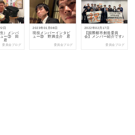
k
22日
2023年01月08日
2022年02月17日
生）メンバ
現役メンバーインタビ
【国際都市創造委員
ュー③ 田
ュー⑳ 野満圭介 君
会】メンバー紹介です♪
 君
委員会ブログ
委員会ブログ
委員会ブログ