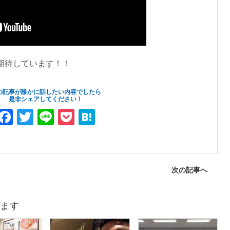
期待しています！！
の記事が誰かに話したい内容でしたら
是非シェアしてください！
F
T
Li
P
H
a
wi
n
o
at
c
tt
e
ck
e
e
er
et
n
次の記事へ
b
a
o
ます
o