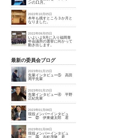
ンの11月。
2022年10月05日
本年も残すところ３か月と
なりました。
2022年09月05日
いよいよ9月に入り福岡青
年会議所の選挙に向かって
動き出します。
最新の委員会ブログ
2023年01月15日
先輩インタビュー⑤ 高田
周平先輩
2023年01月15日
先輩インタビュー④ 平野
正紀先輩
2023年01月08日
現役メンバーインタビュ
ー ㊲ 伊東健太郎 君
2023年01月08日
現役メンバーインタビュ
ー ㊱ 吉松茂隆 君