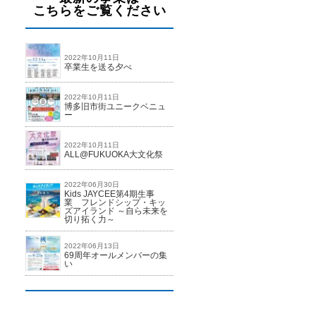
こちらをご覧ください
2022年10月11日
卒業生を送る夕べ
2022年10月11日
博多旧市街ユニークベニュ
ー
2022年10月11日
ALL@FUKUOKA大文化祭
2022年06月30日
Kids JAYCEE第4期生事
業 フレンドシップ・キッ
ズアイランド ～自ら未来を
切り拓く力～
2022年06月13日
69周年オールメンバーの集
い