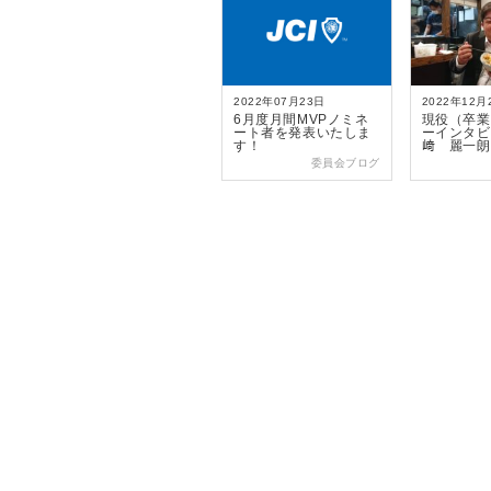
2022年07月23日
2022年12月
6月度月間MVPノミネ
現役（卒業
ート者を発表いたしま
ーインタビ
す！
﨑 麗一朗
委員会ブログ