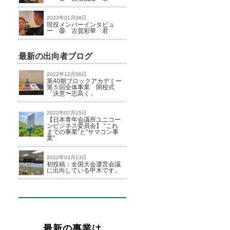
2023年01月08日
現役メンバーインタビュ
ー ㉟ 古賀彩華 君
最新の出向者ブログ
2022年12月06日
第40期ブロックアカデミー
第５回全体事業 閉校式
「決意〜志高く」
2022年07月15日
【日本青年会議所ユニコー
ンビジネス委員会】 “これ
までの事業”と“サマコン事
業”
2022年03月13日
初投稿：全国大会運営会議
に出向している甲木です。
最新の事業は