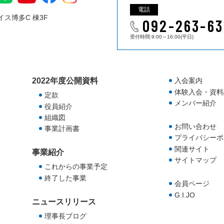
電話
ス博多C 棟3F
092-263-63
受付時間:9:00～16:00(平日)
2022年度公開資料
入会案内
体験入会・資料
定款
メンバー紹介
役員紹介
組織図
お問い合わせ
事業計画書
プライバシーポ
関連サイト
事業紹介
サイトマップ
これからの事業予定
終了した事業
会員ページ
G.I.JO
ニュースリリース
理事長ブログ