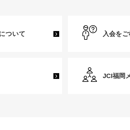
について
入会をご
JCI福