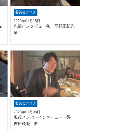
委員会ブログ
2023年01月15日
先
先輩インタビュー④ 平野正紀先
輩
委員会ブログ
2023年01月08日
㊲
現役メンバーインタビュー ㊱
吉松茂隆 君