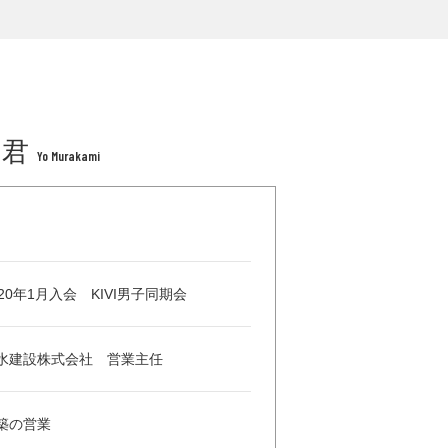
 君
Yo Murakami
020年1月入会 KIVI男子同期会
水建設株式会社 営業主任
築の営業