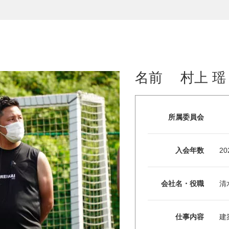
名前
村上 瑶
所属委員会
入会年数
2
会社名・役職
清
仕事内容
建