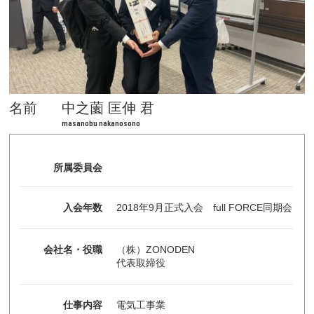
名前
中之薗 匡伸 君
masanobu nakanosono
所属委員会
入会年数
2018年9月正式入会 full FORCE同期会
会社名・役職
（株）ZONODEN
代表取締役
仕事内容
電気工事業