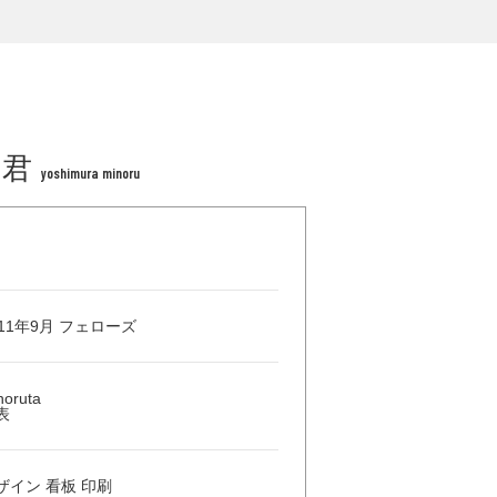
 君
yoshimura minoru
011年9月 フェローズ
noruta
表
ザイン 看板 印刷