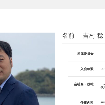
名前
吉村 稔
所属委員会
入会年数
2
会社名・役職
mi
代
仕事内容
デ