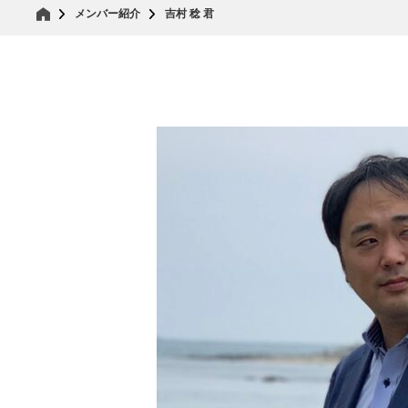
メンバー紹介
吉村 稔 君