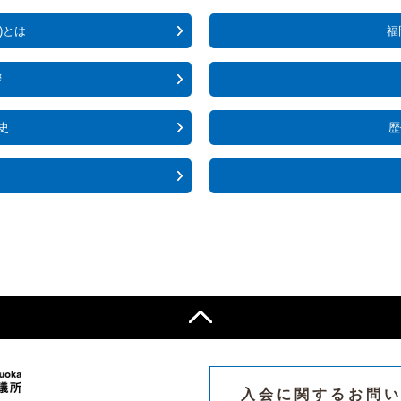
)とは
福
拶
史
歴
入会に関するお問