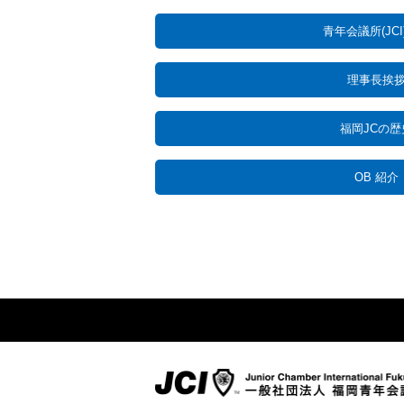
青年会議所(JCI
理事長挨
福岡JCの歴
OB 紹介